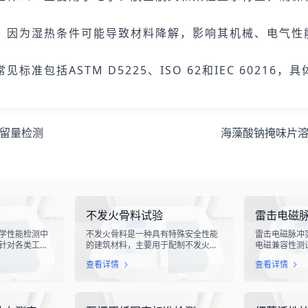
？因为湿热条件可能导致材料降解，影响其机械、电气性
包括ASTM D5225、ISO 62和IEC 60216
留量检测
海藻酸钠掩味片
不发火骨料试验
雷击电磁
学性能检测中
不发火骨料是一种具有特殊安全性能
雷击电磁脉冲
针对各类工业
的建筑材料，主要用于配制不发火混
电磁兼容性测
化生产线中使
凝土或不发火砂浆。该材料在受到摩
电气设备在遭
查看详情
查看详情
指标评估。滑
擦、撞击等机械作用时，不会产生火
的抗扰度性能
导向部件，其
花，从而有效降低在易燃易爆环境中
象，其放电过
的使用寿命、
发生火灾或爆炸事故的风险。不发火
脉冲，这种脉
通过科学的硬
骨料试验是评定该类材料安全性能的
续时间短、能