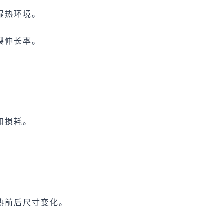
湿热环境。
裂伸长率。
和损耗。
热前后尺寸变化。