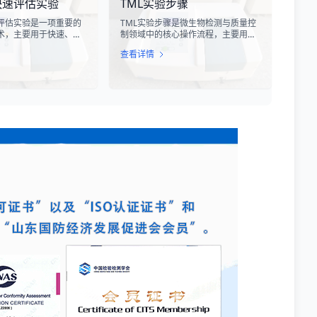
快速评估实验
TML实验步骤
设备造成严重的干扰甚
特提斯构造带岩石成分分析技术，主
。
要是基于现代地球化学分析手段，对
评估实验是一项重要的
TML实验步骤是微生物检测与质量控
采集自该区域的各类岩石样本进行主
术，主要用于快速、准
制领域中的核心操作流程，主要用于
量元素、微量元素以及同位素组成的
的代谢活性和生存状
测定样品中的总微生物负荷。在制
定性与定量测定。
查看详情
过检测细菌细胞内的特
药、食品、化妆品及环境监测等行
酶活性或能量指标，能
业，TML（Total Microbial Load）检
获得细菌活性的定量数
测是评估产品卫生质量、安全性以及
测、食品安全、医药研
生产过程控制水平的关键指标。通过
提供科学依据。
对样品中需氧菌总数、霉菌和酵母菌
总数的定量分析，科研人员和质量控
制人员能够准确判断样品是否受到微
生物污染，从而确保最终产品的质量
符合相关法规标准。