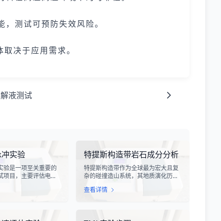
能，测试可预防失效风险。
，具体取决于应用需求。
溶解液测试
脉冲实验
特提斯构造带岩石成分分析
实验是一项至关重要的
特提斯构造带作为全球最为宏大且复
试项目，主要评估电子
杂的碰撞造山系统，其地质演化历史
受雷电电磁脉冲干扰时
跨越了数亿年，记录了原特提斯、古
查看详情
。雷电作为一种自然现
特提斯和新特提斯洋的开裂与闭合过
程中会产生极强的电磁
程。对该构造带内岩石进行精确的成
冲具有上升时间快、持
分分析，是揭示板块俯冲、碰撞造山
量密度高等特点，可能
机制以及成矿作用规律的关键手段。