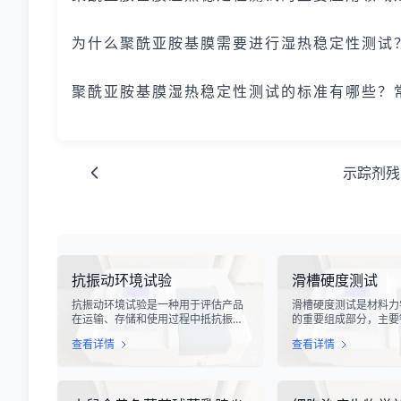
为什么聚酰亚胺基膜需要进行湿热稳定性测试
聚酰亚胺基膜湿热稳定性测试的标准有哪些？常见标准
示踪剂残
抗振动环境试验
滑槽硬度测试
抗振动环境试验是一种用于评估产品
滑槽硬度测试是材料力
在运输、存储和使用过程中抵抗振动
的重要组成部分，主要
能力的专业检测技术。在现代化工业
设备、输送系统、自动
查看详情
查看详情
生产中，产品需要经历各种复杂的物
用的滑槽部件进行硬度
流运输环节，从生产线到最终用户手
槽作为物料输送的关键
中，不可避免地会受到不同程度的振
硬度性能直接影响设备
动冲击。这种振动可能导致产品结构
运行稳定性和安全性。