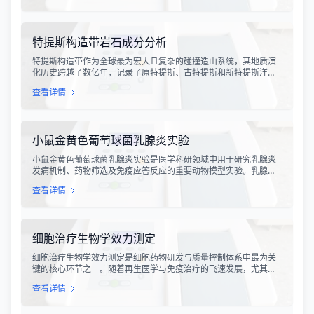
电子设备造成严重的干扰甚至永久性损坏。
特提斯构造带岩石成分分析
特提斯构造带作为全球最为宏大且复杂的碰撞造山系统，其地质演
化历史跨越了数亿年，记录了原特提斯、古特提斯和新特提斯洋的
开裂与闭合过程。对该构造带内岩石进行精确的成分分析，是揭示
查看详情
板块俯冲、碰撞造山机制以及成矿作用规律的关键手段。特提斯构
造带岩石成分分析技术，主要是基于现代地球化学分析手段，对采
集自该区域的各类岩石样本进行主量元素、微量元素以及同位素组
成的定性与定量测定。
小鼠金黄色葡萄球菌乳腺炎实验
小鼠金黄色葡萄球菌乳腺炎实验是医学科研领域中用于研究乳腺炎
发病机制、药物筛选及免疫应答反应的重要动物模型实验。乳腺炎
作为哺乳期女性及乳用牲畜中常见的一种炎症性疾病，对公共卫生
查看详情
和畜牧业经济均构成显著影响。金黄色葡萄球菌作为引发乳腺炎的
主要病原菌之一，因其高致病性和耐药性成为研究的重点对象。通
过构建小鼠金黄色葡萄球菌乳腺感染模型，科研人员能够在可控的
实验条件下，深入探究病原菌与宿主之间的相互作用，揭示
细胞治疗生物学效力测定
细胞治疗生物学效力测定是细胞药物研发与质量控制体系中最为关
键的核心环节之一。随着再生医学与免疫治疗的飞速发展，尤其是
CAR-T、TCR-T、干细胞及NK细胞疗法的陆续上市，如何科学、准
查看详情
确地评估这些“活细胞药物”的临床治疗潜力，成为了监管部门与制药
企业共同关注的焦点。生物学效力，简称“效价”，并非简单的细胞计
数或表型分析，而是指细胞产品能够引起某种特定生物学反应的能