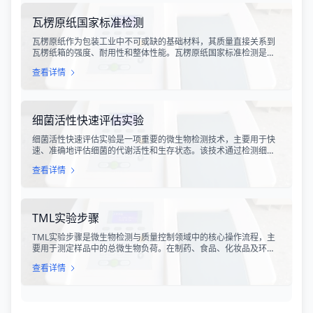
力，是其有效性的直接量度。
瓦楞原纸国家标准检测
瓦楞原纸作为包装工业中不可或缺的基础材料，其质量直接关系到
瓦楞纸箱的强度、耐用性和整体性能。瓦楞原纸国家标准检测是依
据GB/T 13023-2008《瓦楞原纸》国家标准及相关测试方法标准，
查看详情
对瓦楞原纸的各项物理性能指标进行系统化测试和评价的过程。该
检测体系涵盖了从原材料选取到成品出厂的全过程质量控制，为包
装行业提供了科学、规范的质量评价依据。
细菌活性快速评估实验
细菌活性快速评估实验是一项重要的微生物检测技术，主要用于快
速、准确地评估细菌的代谢活性和生存状态。该技术通过检测细菌
细胞内的特定代谢产物、酶活性或能量指标，能够在短时间内获得
查看详情
细菌活性的定量数据，为环境监测、食品安全、医药研发和工业生
产提供科学依据。
TML实验步骤
TML实验步骤是微生物检测与质量控制领域中的核心操作流程，主
要用于测定样品中的总微生物负荷。在制药、食品、化妆品及环境
监测等行业，TML（Total Microbial Load）检测是评估产品卫生质
查看详情
量、安全性以及生产过程控制水平的关键指标。通过对样品中需氧
菌总数、霉菌和酵母菌总数的定量分析，科研人员和质量控制人员
能够准确判断样品是否受到微生物污染，从而确保最终产品的质量
符合相关法规标准。