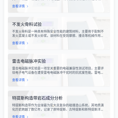
指标评估。滑槽作为物料输送的关键导向部件，其硬度性能直接影
查看详情
响设备的使用寿命、运行稳定性和安全性。通过科学的硬度测试，
可以准确评估滑槽材料的抗变形能力、耐磨性能以及整体机械强
度。
不发火骨料试验
不发火骨料是一种具有特殊安全性能的建筑材料，主要用于配制不
发火混凝土或不发火砂浆。该材料在受到摩擦、撞击等机械作用
时，不会产生火花，从而有效降低在易燃易爆环境中发生火灾或爆
查看详情
炸事故的风险。不发火骨料试验是评定该类材料安全性能的关键检
测手段，对于保障工业生产安全具有重要意义。
雷击电磁脉冲实验
雷击电磁脉冲实验是一项至关重要的电磁兼容性测试项目，主要评
估电子电气设备在遭受雷电电磁脉冲干扰时的抗扰度性能。雷电作
为一种自然现象，其放电过程中会产生极强的电磁脉冲，这种脉冲
查看详情
具有上升时间快、持续时间短、能量密度高等特点，可能对周围的
电子设备造成严重的干扰甚至永久性损坏。
特提斯构造带岩石成分分析
特提斯构造带作为全球最为宏大且复杂的碰撞造山系统，其地质演
化历史跨越了数亿年，记录了原特提斯、古特提斯和新特提斯洋的
开裂与闭合过程。对该构造带内岩石进行精确的成分分析，是揭示
查看详情
板块俯冲、碰撞造山机制以及成矿作用规律的关键手段。特提斯构