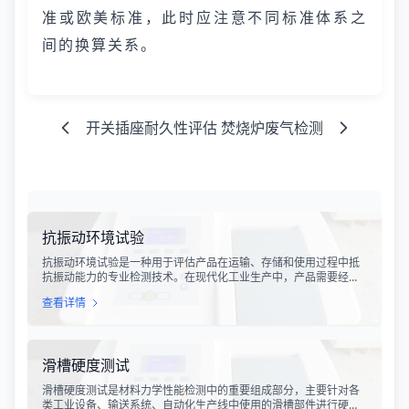
准或欧美标准，此时应注意不同标准体系之
间的换算关系。
开关插座耐久性评估
焚烧炉废气检测
抗振动环境试验
抗振动环境试验是一种用于评估产品在运输、存储和使用过程中抵
抗振动能力的专业检测技术。在现代化工业生产中，产品需要经历
各种复杂的物流运输环节，从生产线到最终用户手中，不可避免地
查看详情
会受到不同程度的振动冲击。这种振动可能导致产品结构松动、零
部件损坏、性能下降甚至完全失效，给生产企业和消费者带来巨大
的经济损失和安全隐患。
滑槽硬度测试
滑槽硬度测试是材料力学性能检测中的重要组成部分，主要针对各
类工业设备、输送系统、自动化生产线中使用的滑槽部件进行硬度