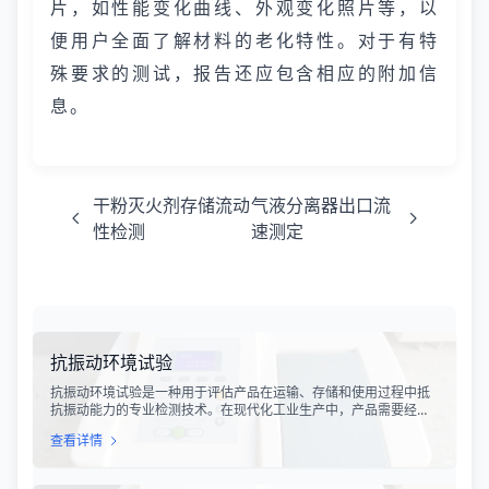
片，如性能变化曲线、外观变化照片等，以
便用户全面了解材料的老化特性。对于有特
殊要求的测试，报告还应包含相应的附加信
息。
干粉灭火剂存储流动
气液分离器出口流
性检测
速测定
抗振动环境试验
抗振动环境试验是一种用于评估产品在运输、存储和使用过程中抵
抗振动能力的专业检测技术。在现代化工业生产中，产品需要经历
各种复杂的物流运输环节，从生产线到最终用户手中，不可避免地
查看详情
会受到不同程度的振动冲击。这种振动可能导致产品结构松动、零
部件损坏、性能下降甚至完全失效，给生产企业和消费者带来巨大
的经济损失和安全隐患。